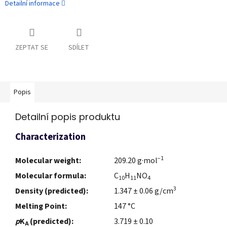
Detailní informace
ZEPTAT SE
SDÍLET
Popis
Detailní popis produktu
Characterization
−1
Molecular weight:
209.20 g·mol
Molecular formula:
C
H
NO
10
11
4
3
Density (predicted):
1.347 ± 0.06 g/cm
Melting Point:
147 °C
p
K
(predicted):
3.719 ± 0.10
A