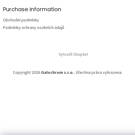
p
a
Purchase information
t
Obchodní podmínky
í
Podmínky ochrany osobních údajů
Vytvořil Shoptet
Copyright 2026
Galochrom s.r.o.
. Všechna práva vyhrazena.