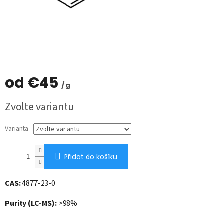
od
€45
/ g
Měrná
Zvolte variantu
cena:
Varianta
Přidat do košíku
CAS:
4877-23-0
Purity (LC-MS):
>98%