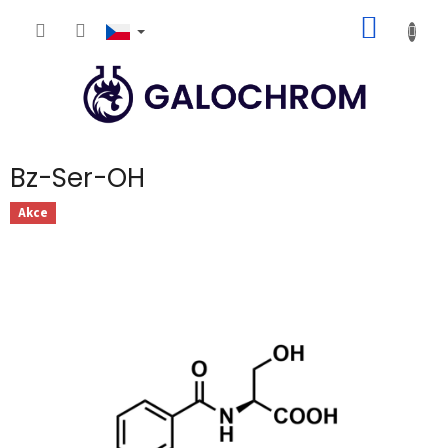
Přejít
NÁKUP
na
obsah
KOŠÍK
Bz-Ser-OH
Akce