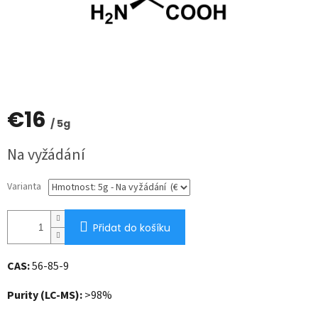
€16
/ 5g
Měrná
Na vyžádání
cena:
Varianta
Přidat do košíku
CAS:
56-85-9
Purity (LC-MS):
>98%