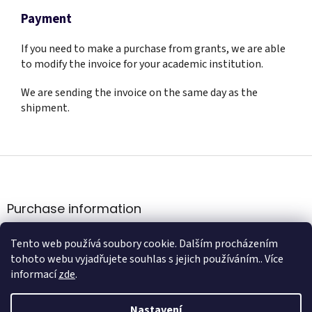
Payment
If you need to make a purchase from grants, we are able
to modify the invoice for your academic institution.
We are sending the invoice on the same day as the
shipment.
Z
á
p
a
Purchase information
t
Obchodní podmínky
í
Tento web používá soubory cookie. Dalším procházením
Podmínky ochrany osobních údajů
tohoto webu vyjadřujete souhlas s jejich používáním.. Více
informací
zde
.
Nastavení