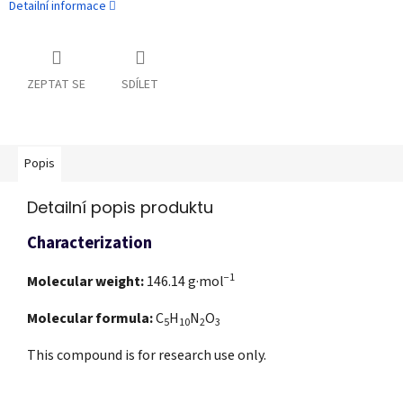
Detailní informace
ZEPTAT SE
SDÍLET
Popis
Detailní popis produktu
Characterization
−1
Molecular weight:
146.14
g·mol
Molecular formula:
C
H
N
O
5
10
2
3
This compound is for research use only.